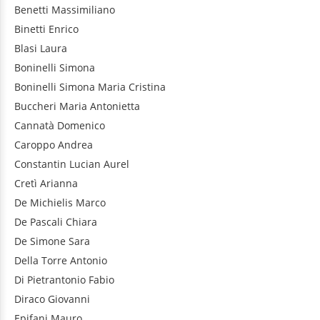
Benetti
Massimiliano
Binetti
Enrico
Blasi
Laura
Boninelli
Simona
Boninelli
Simona Maria Cristina
Buccheri
Maria Antonietta
Cannatà
Domenico
Caroppo
Andrea
Constantin
Lucian Aurel
Cretì
Arianna
De Michielis
Marco
De Pascali
Chiara
De Simone
Sara
Della Torre
Antonio
Di Pietrantonio
Fabio
Diraco
Giovanni
Epifani
Mauro