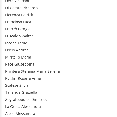
Deretzis
Ioannis
Di Corato
Riccardo
Fiorenza
Patrick
Francioso
Luca
Franzò
Giorgia
Fuscaldo
Walter
Iacona
Fabio
Liscio
Andrea
Miritello
Maria
Pace
Giuseppina
Privitera
Stefania Maria Serena
Puglisi
Rosaria Anna
Scalese
Silvia
Tallarida
Graziella
Zografopoulos
Dimitrios
La Greca
Alessandra
Aloisi
Alessandra