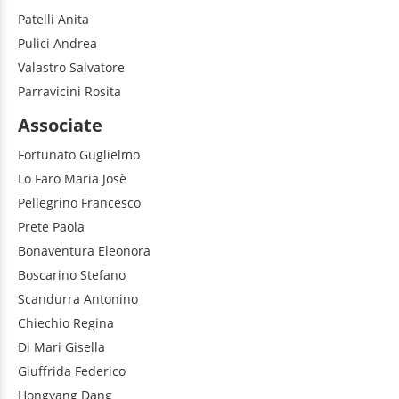
Patelli
Anita
Pulici
Andrea
Valastro
Salvatore
Parravicini
Rosita
Associate
Fortunato
Guglielmo
Lo Faro
Maria Josè
Pellegrino
Francesco
Prete
Paola
Bonaventura
Eleonora
Boscarino
Stefano
Scandurra
Antonino
Chiechio
Regina
Di Mari
Gisella
Giuffrida
Federico
Hongyang
Dang