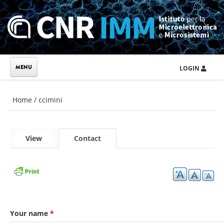
Skip to main content
LOGIN
You are here
Home
/
ccimini
Primary tabs
View
Contact
(active
tab)
Your name
*