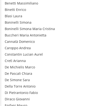
Benetti
Massimiliano
Binetti
Enrico
Blasi
Laura
Boninelli
Simona
Boninelli
Simona Maria Cristina
Buccheri
Maria Antonietta
Cannatà
Domenico
Caroppo
Andrea
Constantin
Lucian Aurel
Cretì
Arianna
De Michielis
Marco
De Pascali
Chiara
De Simone
Sara
Della Torre
Antonio
Di Pietrantonio
Fabio
Diraco
Giovanni
Epifani
Mauro