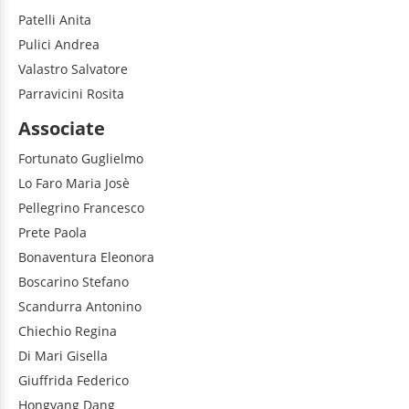
Patelli
Anita
Pulici
Andrea
Valastro
Salvatore
Parravicini
Rosita
Associate
Fortunato
Guglielmo
Lo Faro
Maria Josè
Pellegrino
Francesco
Prete
Paola
Bonaventura
Eleonora
Boscarino
Stefano
Scandurra
Antonino
Chiechio
Regina
Di Mari
Gisella
Giuffrida
Federico
Hongyang
Dang