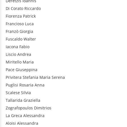
Deretzis
Ioannis
Di Corato
Riccardo
Fiorenza
Patrick
Francioso
Luca
Franzò
Giorgia
Fuscaldo
Walter
Iacona
Fabio
Liscio
Andrea
Miritello
Maria
Pace
Giuseppina
Privitera
Stefania Maria Serena
Puglisi
Rosaria Anna
Scalese
Silvia
Tallarida
Graziella
Zografopoulos
Dimitrios
La Greca
Alessandra
Aloisi
Alessandra