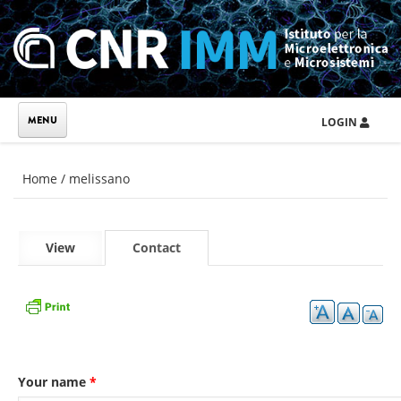
Skip to main content
LOGIN
You are here
Home
/
melissano
Primary tabs
View
Contact
(active
tab)
Your name
*