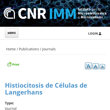
Skip to main content
LOGIN
You are here
Home
/
Publications
/
Journals
Histiocitosis de Células de
Langerhans
Type:
Journal