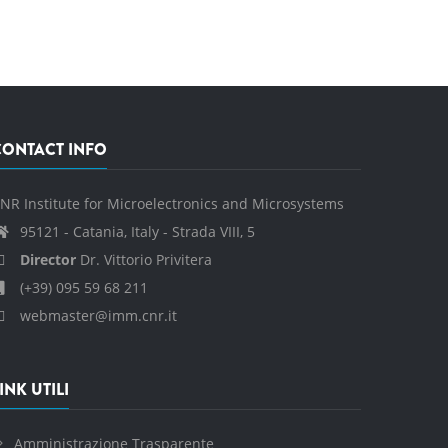
CONTACT INFO
NR Institute for Microelectronics and Microsystems
95121 - Catania, Italy - Strada VIII, 5
Director
Dr. Vittorio Privitera
(+39) 095 59 68 211
webmaster@imm.cnr.it
INK UTILI
Amministrazione Trasparente