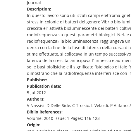
Journal
TENDERS
Description:
In questo lavoro sono utilizzati campi elettroma-gnet
stress in colonie di batteri del genere Vibrio bio-lum
crescita el‟ attività bioluminescente dei batteri colti
radiofrequenza su questi parametri biologici. Nel-le c
radiofrequenza), la bioluminescenza raggiungeva un m
denza con la fine della fase di latenza della curva di 
stime effettuate, si collocava in un tempo successi-vo
latenza della crescita, anticipava l‟ innesco e au-men
se le basi biofisiche e il significato fisiologico di ta
dimostrano che la radiofrequenza interferi-sce con i
Publisher:
Publication date:
5 Jul 2012
Authors:
V Nassisi, D Delle Side, C Troisio, L Velardi, P Alifano,
Biblio References:
Volume: 2010 Issue: 1 Pages: 116-123
Origin: