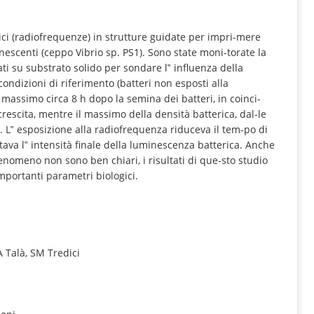
INFORMATION
ici (radiofrequenze) in strutture guidate per impri-mere
inescenti (ceppo Vibrio sp. PS1). Sono state moni-torate la
vati su substrato solido per sondare l‟ influenza della
ondizioni di riferimento (batteri non esposti alla
assimo circa 8 h dopo la semina dei batteri, in coinci-
crescita, mentre il massimo della densità batterica, dal-le
. L‟ esposizione alla radiofrequenza riduceva il tem-po di
tava l‟ intensità finale della luminescenza batterica. Anche
le fenomeno non sono ben chiari, i risultati di que-sto studio
mportanti parametri biologici.
 A Talà, SM Tredici