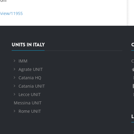
ioni
e/view/11955
UNITS IN ITALY
IMM
C
Agrate UNIT
Catania HQ
Catania UNIT
Lecce UNIT
Messina UNIT
Rome UNIT
L