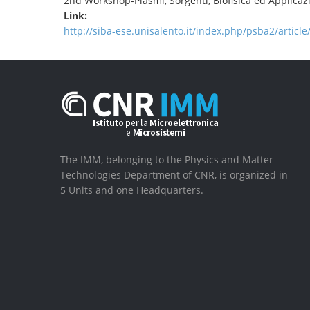
2nd Workshop-Plasmi, Sorgenti, Biofisica ed Applicaz
Link:
http://siba-ese.unisalento.it/index.php/psba2/articl
The IMM, belonging to the Physics and Matter
Technologies Department of CNR, is organized in
5 Units and one Headquarters.