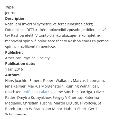
Type:
Journal
Description:
Rozbíjení inverzní symetrie ve fereeleRashba efekt;
Fotoemisse; DFTktrickém polovodiči způsobuje děleni stavů,
tzv Rashba efekt. V tomto článku ukazujeme kompletně
mapování spinové polarizace těchto Rashba stavů za pomoci
spinovo rozlišené fotoemisse.
Publisher:
American Physical Society
Publication date:
1 Jan 2016
Authors:
Hans Joachim Elmers, Robert Wallauer, Marcus Liebmann,
Jens Kellner, Markus Morgenstern, Ruining Wang, Jos E
Boschker,
Raffaella Calarco
, Jaime Sánchez-Barriga, Oliver
Rader, Dmytro Kutnyakhov, Sergey V Chernov, Katerina
Medjanik, Christian Tusche, Martin Ellguth, H Volfová, St
Borek, Jürgen W Braun, Jan Minár, Hubert Ebert, Gerd
Schönhense