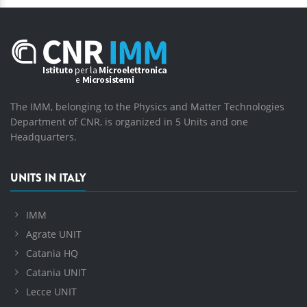
The IMM, belonging to the Physics and Matter Technologies
Department of CNR, is organized in 5 Units and one
Headquarters.
UNITS IN ITALY
IMM
Agrate UNIT
Catania HQ
Catania UNIT
Lecce UNIT