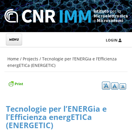
Skip to main content
LOGIN
You are here
Home
/
Projects
/
Tecnologie per l’ENERGia e l’Efficienza
energETICa (ENERGETIC)
Tecnologie per l’ENERGia e
l’Efficienza energETICa
(ENERGETIC)