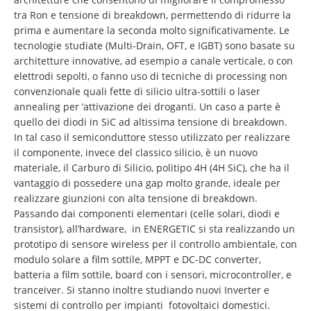
tra Ron e tensione di breakdown, permettendo di ridurre la
prima e aumentare la seconda molto significativamente. Le
tecnologie studiate (Multi-Drain, OFT, e IGBT) sono basate su
architetture innovative, ad esempio a canale verticale, o con
elettrodi sepolti, o fanno uso di tecniche di processing non
convenzionale quali fette di silicio ultra-sottili o laser
annealing per ‘attivazione dei droganti. Un caso a parte è
quello dei diodi in SiC ad altissima tensione di breakdown.
In tal caso il semiconduttore stesso utilizzato per realizzare
il componente, invece del classico silicio, è un nuovo
materiale, il Carburo di Silicio, politipo 4H (4H SiC), che ha il
vantaggio di possedere una gap molto grande, ideale per
realizzare giunzioni con alta tensione di breakdown.
Passando dai componenti elementari (celle solari, diodi e
transistor), all’hardware, in ENERGETIC si sta realizzando un
prototipo di sensore wireless per il controllo ambientale, con
modulo solare a film sottile, MPPT e DC-DC converter,
batteria a film sottile, board con i sensori, microcontroller, e
tranceiver. Si stanno inoltre studiando nuovi Inverter e
sistemi di controllo per impianti fotovoltaici domestici.