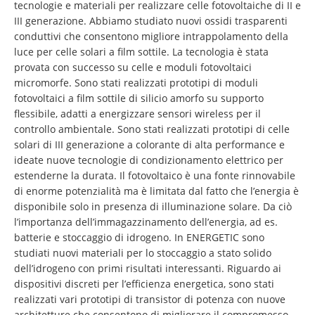
tecnologie e materiali per realizzare celle fotovoltaiche di II e
III generazione. Abbiamo studiato nuovi ossidi trasparenti
conduttivi che consentono migliore intrappolamento della
luce per celle solari a film sottile. La tecnologia è stata
provata con successo su celle e moduli fotovoltaici
micromorfe. Sono stati realizzati prototipi di moduli
fotovoltaici a film sottile di silicio amorfo su supporto
flessibile, adatti a energizzare sensori wireless per il
controllo ambientale. Sono stati realizzati prototipi di celle
solari di III generazione a colorante di alta performance e
ideate nuove tecnologie di condizionamento elettrico per
estenderne la durata. Il fotovoltaico è una fonte rinnovabile
di enorme potenzialità ma è limitata dal fatto che l’energia è
disponibile solo in presenza di illuminazione solare. Da ciò
l’importanza dell’immagazzinamento dell’energia, ad es.
batterie e stoccaggio di idrogeno. In ENERGETIC sono
studiati nuovi materiali per lo stoccaggio a stato solido
dell’idrogeno con primi risultati interessanti. Riguardo ai
dispositivi discreti per l’efficienza energetica, sono stati
realizzati vari prototipi di transistor di potenza con nuove
architetture che consentono di migliorare il compromesso