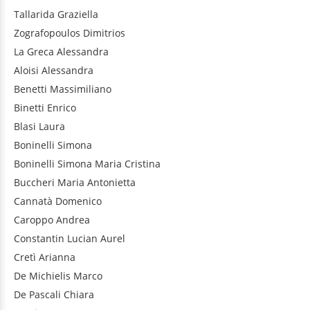
Tallarida
Graziella
Zografopoulos
Dimitrios
La Greca
Alessandra
Aloisi
Alessandra
Benetti
Massimiliano
Binetti
Enrico
Blasi
Laura
Boninelli
Simona
Boninelli
Simona Maria Cristina
Buccheri
Maria Antonietta
Cannatà
Domenico
Caroppo
Andrea
Constantin
Lucian Aurel
Cretì
Arianna
De Michielis
Marco
De Pascali
Chiara