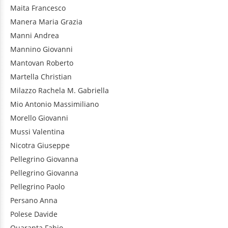
Maita
Francesco
Manera
Maria Grazia
Manni
Andrea
Mannino
Giovanni
Mantovan
Roberto
Martella
Christian
Milazzo
Rachela M. Gabriella
Mio
Antonio Massimiliano
Morello
Giovanni
Mussi
Valentina
Nicotra
Giuseppe
Pellegrino
Giovanna
Pellegrino
Giovanna
Pellegrino
Paolo
Persano
Anna
Polese
Davide
Quaranta
Fabio