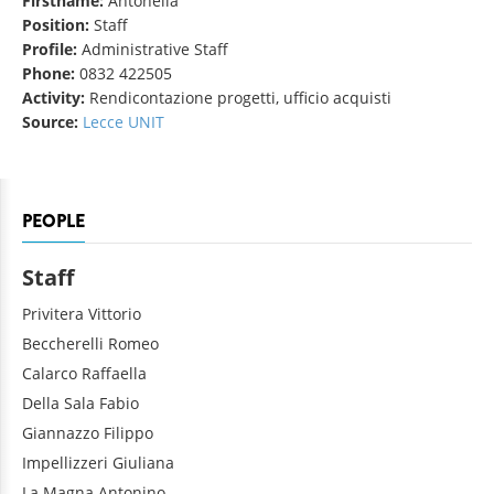
Firstname:
Antonella
Position:
Staff
Profile:
Administrative Staff
Phone:
0832 422505
Activity:
Rendicontazione progetti, ufficio acquisti
Source:
Lecce UNIT
PEOPLE
Staff
Privitera
Vittorio
Beccherelli
Romeo
Calarco
Raffaella
Della Sala
Fabio
Giannazzo
Filippo
Impellizzeri
Giuliana
La Magna
Antonino