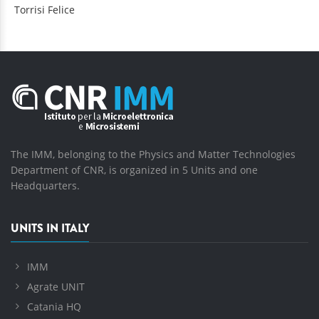
Torrisi
Felice
The IMM, belonging to the Physics and Matter Technologies
Department of CNR, is organized in 5 Units and one
Headquarters.
UNITS IN ITALY
IMM
Agrate UNIT
Catania HQ