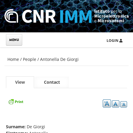
Skip to main content
LOGIN
You are here
Home
/
People
/
Antonella De Giorgi
Primary tabs
View
(active
Contact
tab)
Surname:
De Giorgi