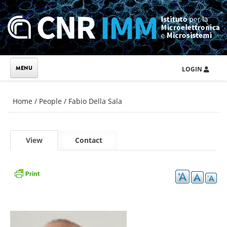
Skip to main content
LOGIN
You are here
Home
/
People
/
Fabio Della Sala
Primary tabs
View
(active
Contact
tab)