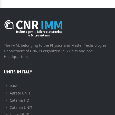
The IMM, belonging to the Physics and Matter Technologies
Department of CNR, is organized in 5 Units and one
Headquarters.
UNITS IN ITALY
IMM
Agrate UNIT
Catania HQ
Catania UNIT
Lecce UNIT