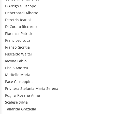
D'Arrigo
Giuseppe
Debernardi
Alberto
Deretzis
Ioannis
Di Corato
Riccardo
Fiorenza
Patrick
Francioso
Luca
Franzò
Giorgia
Fuscaldo
Walter
Iacona
Fabio
Liscio
Andrea
Miritello
Maria
Pace
Giuseppina
Privitera
Stefania Maria Serena
Puglisi
Rosaria Anna
Scalese
Silvia
Tallarida
Graziella