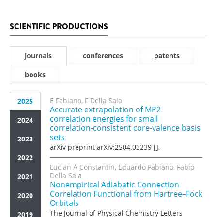
SCIENTIFIC PRODUCTIONS
journals
conferences
patents
books
E Fabiano, F Della Sala
2025
Accurate extrapolation of MP2
correlation energies for small
2024
correlation-consistent core-valence basis
sets
2023
arXiv preprint arXiv:2504.03239 [],
2022
Lucian A Constantin, Eduardo Fabiano, Fabio
Della Sala
2021
Nonempirical Adiabatic Connection
Correlation Functional from Hartree–Fock
2020
Orbitals
The Journal of Physical Chemistry Letters
2019