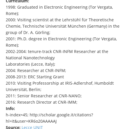
Curriculum:
1998: Graduated in Electronic Engineering (Tor Vergata,
Rome);
2000: Visiting scientist at the Lehrstühl für Theoretische
Chemie, Technische Universität München (Germany) in the
group of Dr. A. Görling;
2001: Ph.D. degree in Electronic Engineering (Tor Vergata,
Rome);
2002-2004: tenure-track CNR-INFM Researcher at the
National Nanotechnology
Laboratories (Lecce, Italy);
2004: Researcher at CNR-INFM;
2008-2013: ERC Starting Grant
2010: Visiting Professorship at IRIS-Adlershof, Humboldt
Universität, Berlin;
2011: Senior Researcher at CNR-NANO;
2016: Research Director at CNR-IMM;
Info:
h-index=45; http://scholar.google.it/citations?
hl=it&user=KR6o20AAAAAJ
Source:
Lecce UNIT