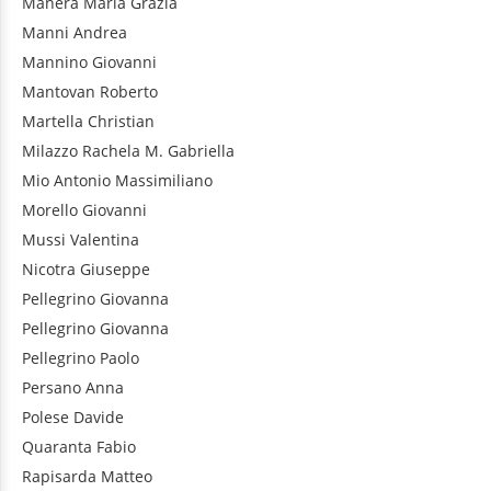
Manera
Maria Grazia
Manni
Andrea
Mannino
Giovanni
Mantovan
Roberto
Martella
Christian
Milazzo
Rachela M. Gabriella
Mio
Antonio Massimiliano
Morello
Giovanni
Mussi
Valentina
Nicotra
Giuseppe
Pellegrino
Giovanna
Pellegrino
Giovanna
Pellegrino
Paolo
Persano
Anna
Polese
Davide
Quaranta
Fabio
Rapisarda
Matteo