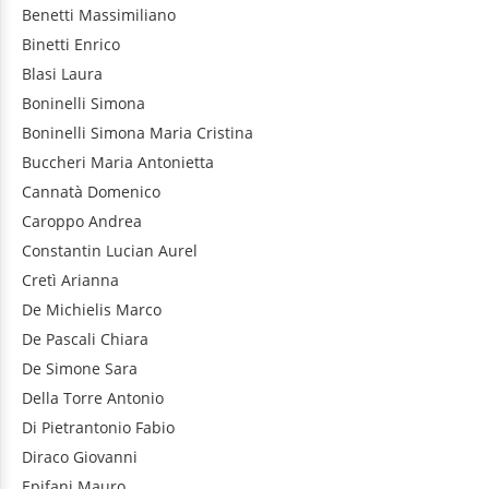
Benetti
Massimiliano
Binetti
Enrico
Blasi
Laura
Boninelli
Simona
Boninelli
Simona Maria Cristina
Buccheri
Maria Antonietta
Cannatà
Domenico
Caroppo
Andrea
Constantin
Lucian Aurel
Cretì
Arianna
De Michielis
Marco
De Pascali
Chiara
De Simone
Sara
Della Torre
Antonio
Di Pietrantonio
Fabio
Diraco
Giovanni
Epifani
Mauro