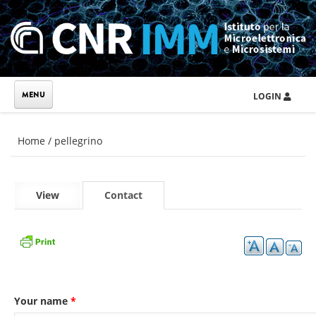
Skip to main content
LOGIN
You are here
Home
/
pellegrino
Primary tabs
View
Contact
(active
tab)
Your name
*