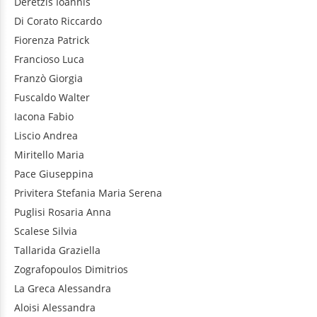
Deretzis
Ioannis
Di Corato
Riccardo
Fiorenza
Patrick
Francioso
Luca
Franzò
Giorgia
Fuscaldo
Walter
Iacona
Fabio
Liscio
Andrea
Miritello
Maria
Pace
Giuseppina
Privitera
Stefania Maria Serena
Puglisi
Rosaria Anna
Scalese
Silvia
Tallarida
Graziella
Zografopoulos
Dimitrios
La Greca
Alessandra
Aloisi
Alessandra