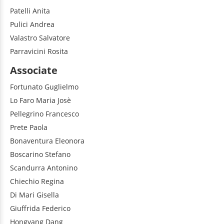
Patelli
Anita
Pulici
Andrea
Valastro
Salvatore
Parravicini
Rosita
Associate
Fortunato
Guglielmo
Lo Faro
Maria Josè
Pellegrino
Francesco
Prete
Paola
Bonaventura
Eleonora
Boscarino
Stefano
Scandurra
Antonino
Chiechio
Regina
Di Mari
Gisella
Giuffrida
Federico
Hongyang
Dang