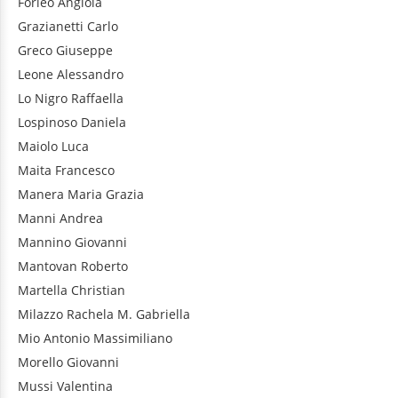
Forleo
Angiola
Grazianetti
Carlo
Greco
Giuseppe
Leone
Alessandro
Lo Nigro
Raffaella
Lospinoso
Daniela
Maiolo
Luca
Maita
Francesco
Manera
Maria Grazia
Manni
Andrea
Mannino
Giovanni
Mantovan
Roberto
Martella
Christian
Milazzo
Rachela M. Gabriella
Mio
Antonio Massimiliano
Morello
Giovanni
Mussi
Valentina