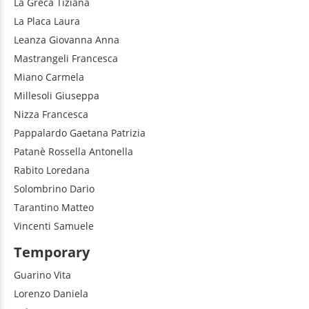
La Greca
Tiziana
La Placa
Laura
Leanza
Giovanna Anna
Mastrangeli
Francesca
Miano
Carmela
Millesoli
Giuseppa
Nizza
Francesca
Pappalardo
Gaetana Patrizia
Patanè
Rossella Antonella
Rabito
Loredana
Solombrino
Dario
Tarantino
Matteo
Vincenti
Samuele
Temporary
Guarino
Vita
Lorenzo
Daniela