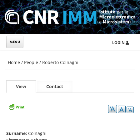
Skip to main content
LOGIN
You are here
Home
/
People
/
Roberto Colnaghi
Primary tabs
View
(active
Contact
tab)
Surname:
Colnaghi