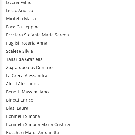
Iacona
Fabio
Liscio
Andrea
Miritello
Maria
Pace
Giuseppina
Privitera
Stefania Maria Serena
Puglisi
Rosaria Anna
Scalese
Silvia
Tallarida
Graziella
Zografopoulos
Dimitrios
La Greca
Alessandra
Aloisi
Alessandra
Benetti
Massimiliano
Binetti
Enrico
Blasi
Laura
Boninelli
Simona
Boninelli
Simona Maria Cristina
Buccheri
Maria Antonietta