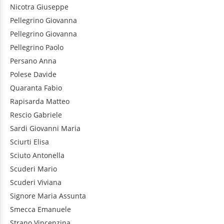
Nicotra
Giuseppe
Pellegrino
Giovanna
Pellegrino
Giovanna
Pellegrino
Paolo
Persano
Anna
Polese
Davide
Quaranta
Fabio
Rapisarda
Matteo
Rescio
Gabriele
Sardi
Giovanni Maria
Sciurti
Elisa
Sciuto
Antonella
Scuderi
Mario
Scuderi
Viviana
Signore
Maria Assunta
Smecca
Emanuele
Strano
Vincenzina