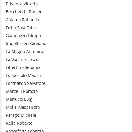
Privitera
Vittorio
Beccherelli
Romeo
Calarco
Raffaella
Della Sala
Fabio
Giannazzo
Filippo
Impellizzeri
Giuliana
La Magna
Antonino
La Via
Francesco
Libertino
Sebania
Lomascolo
Mauro
Lombardo
Salvatore
Marcelli
Romolo
Mariucci
Luigi
Molle
Alessandro
Perego
Michele
Rella
Roberto
Roccaforte
Fabrizio