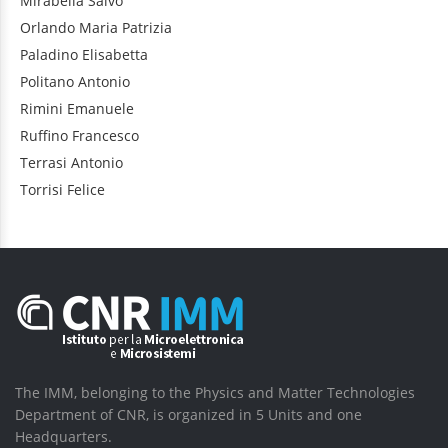
Mirabella
Salvo
Orlando
Maria Patrizia
Paladino
Elisabetta
Politano
Antonio
Rimini
Emanuele
Ruffino
Francesco
Terrasi
Antonio
Torrisi
Felice
The IMM, belonging to the Physics and Matter Technologies
Department of CNR, is organized in 5 Units and one
Headquarters.