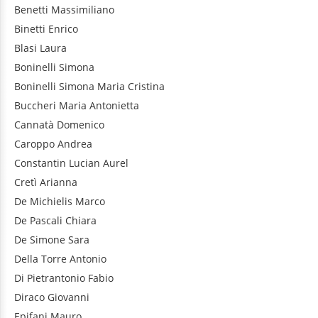
Benetti
Massimiliano
Binetti
Enrico
Blasi
Laura
Boninelli
Simona
Boninelli
Simona Maria Cristina
Buccheri
Maria Antonietta
Cannatà
Domenico
Caroppo
Andrea
Constantin
Lucian Aurel
Cretì
Arianna
De Michielis
Marco
De Pascali
Chiara
De Simone
Sara
Della Torre
Antonio
Di Pietrantonio
Fabio
Diraco
Giovanni
Epifani
Mauro