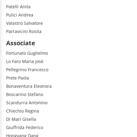
Patelli
Anita
Pulici
Andrea
Valastro
Salvatore
Parravicini
Rosita
Associate
Fortunato
Guglielmo
Lo Faro
Maria Josè
Pellegrino
Francesco
Prete
Paola
Bonaventura
Eleonora
Boscarino
Stefano
Scandurra
Antonino
Chiechio
Regina
Di Mari
Gisella
Giuffrida
Federico
Hongyang
Dang