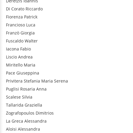
Deretzis
Ioannis
Di Corato
Riccardo
Fiorenza
Patrick
Francioso
Luca
Franzò
Giorgia
Fuscaldo
Walter
Iacona
Fabio
Liscio
Andrea
Miritello
Maria
Pace
Giuseppina
Privitera
Stefania Maria Serena
Puglisi
Rosaria Anna
Scalese
Silvia
Tallarida
Graziella
Zografopoulos
Dimitrios
La Greca
Alessandra
Aloisi
Alessandra