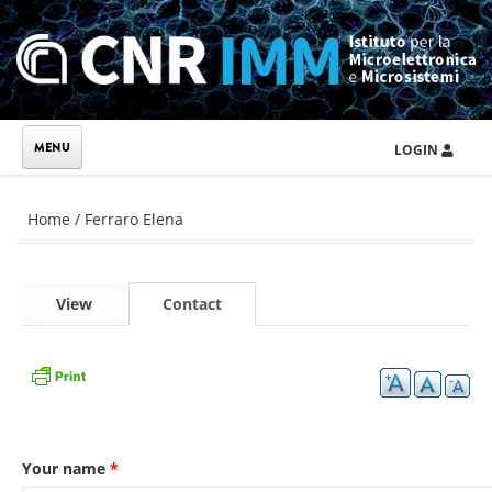
Skip to main content
LOGIN
You are here
Home
/
Ferraro Elena
Primary tabs
View
Contact
(active
tab)
Your name
*